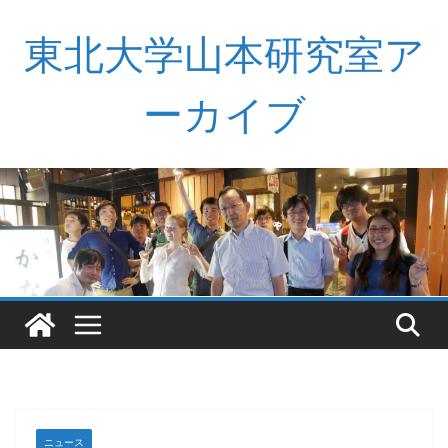
コ
東北大学山本研究室ア
ン
テ
ン
ーカイブ
ツ
へ
ス
キ
ッ
プ
ニュース